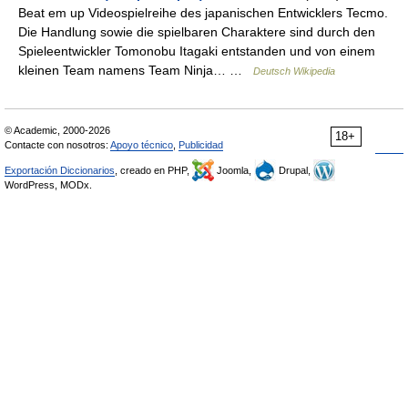
Beat em up Videospielreihe des japanischen Entwicklers Tecmo.
Die Handlung sowie die spielbaren Charaktere sind durch den
Spieleentwickler Tomonobu Itagaki entstanden und von einem
kleinen Team namens Team Ninja… …
Deutsch Wikipedia
© Academic, 2000-2026
18+
Contacte con nosotros:
Apoyo técnico
,
Publicidad
Exportación Diccionarios
, creado en PHP,
Joomla,
Drupal,
WordPress, MODx.