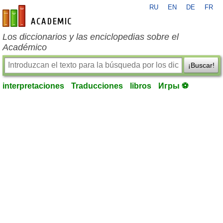
RU
EN
DE
FR
es-academic.com
Los diccionarios y las enciclopedias sobre el
Académico
¡Buscar!
interpretaciones
Traducciones
libros
Игры ⚽