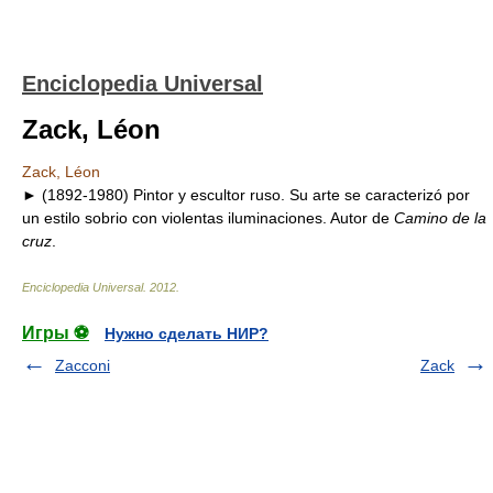
Enciclopedia Universal
Zack, Léon
Zack, Léon
► (1892-1980) Pintor y escultor ruso. Su arte se caracterizó por
un estilo sobrio con violentas iluminaciones. Autor de
Camino de la
cruz
.
Enciclopedia Universal
.
2012
.
Игры ⚽
Нужно сделать НИР?
Zacconi
Zack